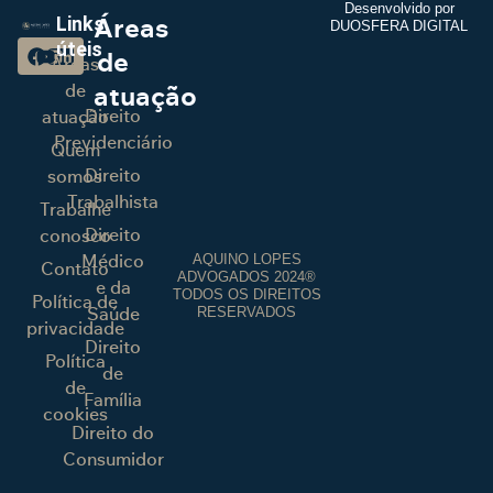
Desenvolvido por
Áreas
Links
DUOSFERA DIGITAL
úteis
de
Áreas
de
atuação
Direito
atuação
Previdenciário
Quem
Direito
somos
Trabalhista
Trabalhe
Direito
conosco
Médico
AQUINO LOPES
Contato
ADVOGADOS 2024®
e da
TODOS OS DIREITOS
Política de
Saúde
RESERVADOS
privacidade
Direito
Política
de
de
Família
cookies
Direito do
Consumidor